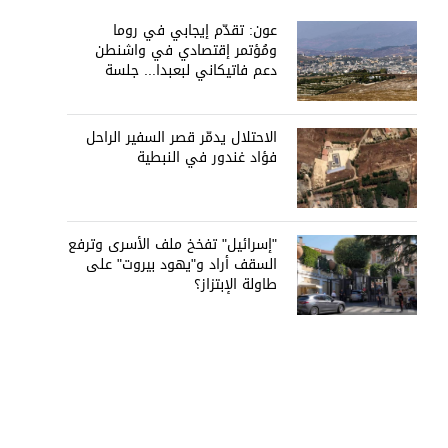
عون: تقدّم إيجابي في روما
ومُؤتمر إقتصادي في واشنطن
دعم فاتيكاني لبعبدا... جلسة
تشريعيّة ليومين... ونفط العراق
على الطاولة
الاحتلال يدمّر قصر السفير الراحل
فؤاد غندور في النبطية
"إسرائيل" تفخخ ملف الأسرى وترفع
السقف أراد و"يهود بيروت" على
طاولة الإبتزاز؟