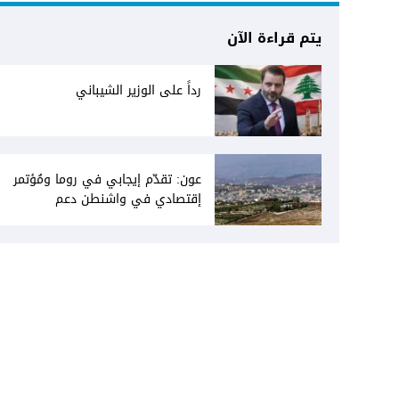
يتم قراءة الآن
رداً على الوزير الشيباني
عون: تقدّم إيجابي في روما ومُؤتمر
إقتصادي في واشنطن دعم
فاتيكاني لبعبدا... جلسة تشريعيّة
ليومين... ونفط العراق على الطاولة