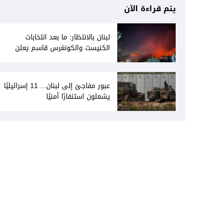
يتم قراءة الآن
لبنان بالانتظار: ما بعد انتخابات
الكنيست والكونغرس قاسم يعلن
انفتاحه على المفاوضات مع دمشق...
وصمت سوري يقابله
عبور مفاجئ إلى لبنان... 11 إسرائيليًا
يشعلون استنفارًا أمنيًا