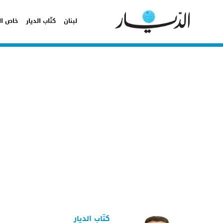
لبنان
كتّاب الديار
خاص ال
كتّاب الديار