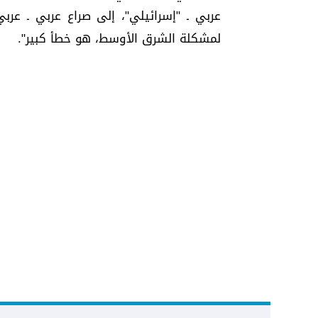
عربي ـ "إسرائيلي"، إلى صراع عربي ـ عر
لمشكلة الشرق الأوسط، هو خطأ كبير".