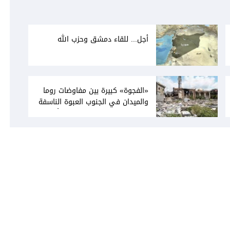
أجل... للقاء دمشق وحزب الله
«الفجوة» كبيرة بين مفاوضات روما
والميدان في الجنوب العبوة الناسفة
في مجدل زون «رسالة» في أكثر من
اتجاه؟