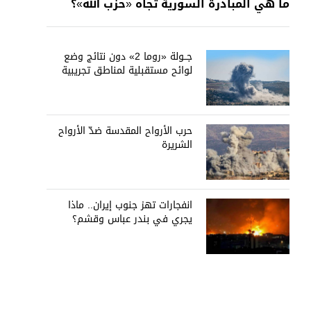
ما هي المبادرة السورية تجاه «حزب الله»؟
جــولة «روما 2» دون نتائج وضع
لوائح مستقبلية لمناطق تجريبية
حرب الأرواح المقدسة ضدّ الأرواح
الشريرة
انفجارات تهز جنوب إيران.. ماذا
يجري في بندر عباس وقشم؟