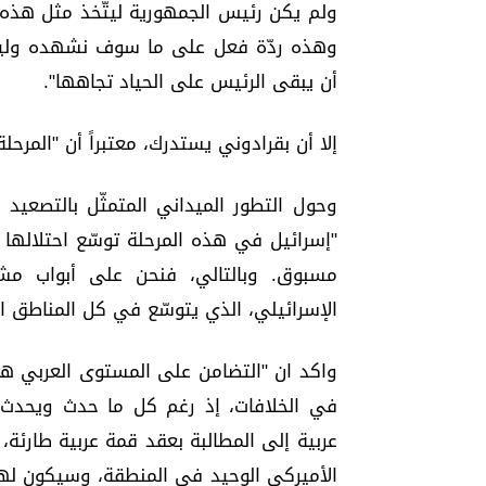
ولم يكن رئيس الجمهورية ليتّخذ مثل هذه
وهذه ردّة فعل على ما سوف نشهده وليس 
أن يبقى الرئيس على الحياد تجاهها".
إلا أن بقرادوني يستدرك، معتبراً أن "المرحل
وحول التطور الميداني المتمثّل بالتصعيد ا
"إسرائيل في هذه المرحلة توسّع احتلالها 
مسبوق. وبالتالي، فنحن على أبواب مشك
الإسرائيلي، الذي يتوسّع في كل المناطق الع
واكد ان "التضامن على المستوى العربي هو ف
في الخلافات، إذ رغم كل ما حدث ويحدث في
عربية إلى المطالبة بعقد قمة عربية طارئة، و
الأميركي الوحيد في المنطقة، وسيكون لهذا