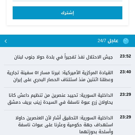
إشترك
عاجل 24/7
جيش الاحتلال نفذ تفجيراً في بلدة حولا جنوب لبنان
23:52
القيادة المركزية الأميركية: غيرنا مسار ٥١ سفينة تجارية
23:40
وعطلنا اثنتين منذ استئناف الحصار البحري على إيران
الداخلية السورية: تحييد عنصرين من تنظيم داعش كانا
23:29
يحاولان زرع عبوة ناسفة في السيدة زينب بريف دمشق
الداخلية السورية: التحقيق أشار لأن العنصرين حاولا
23:29
استهداف جهة حكومية وعثرنا على عبوات ناسفة
وأسلحة بحوزتهما