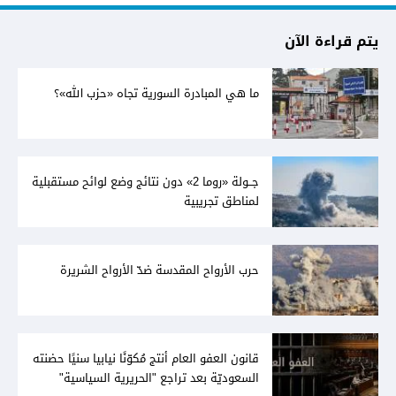
يتم قراءة الآن
ما هي المبادرة السورية تجاه «حزب الله»؟
جــولة «روما 2» دون نتائج وضع لوائح مستقبلية
لمناطق تجريبية
حرب الأرواح المقدسة ضدّ الأرواح الشريرة
قانون العفو العام أنتج مُكوّنًا نيابيا سنيًا حضنته
السعوديّة بعد تراجع "الحريرية السياسية"