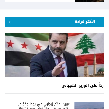
الأكثر قراءة
رداً على الوزير الشيباني
عون: تقدّم إيجابي في روما ومُؤتمر
إقتصادي في واشنطن دعم فاتيكاني