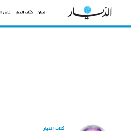
لبنان
كتّاب الديار
خاص ال
كتّاب الديار