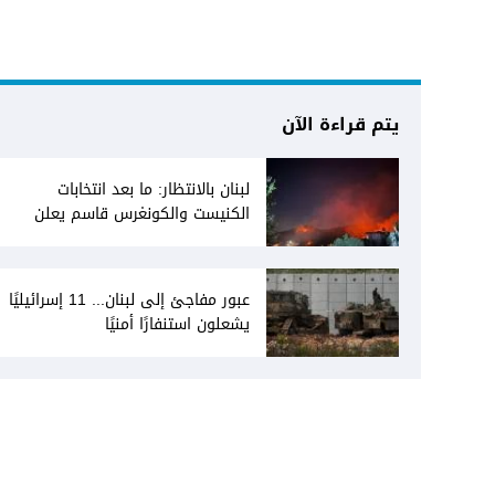
يتم قراءة الآن
لبنان بالانتظار: ما بعد انتخابات
الكنيست والكونغرس قاسم يعلن
انفتاحه على المفاوضات مع دمشق...
وصمت سوري يقابله
عبور مفاجئ إلى لبنان... 11 إسرائيليًا
يشعلون استنفارًا أمنيًا