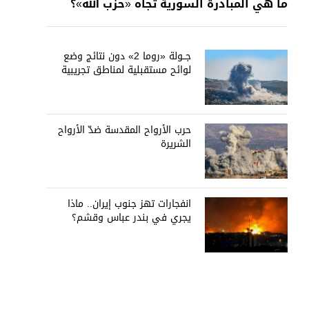
ما هي المبادرة السورية تجاه «حزب الله»؟
جــولة «روما 2» دون نتائج وضع
لوائح مستقبلية لمناطق تجريبية
حرب الأرواح المقدسة ضدّ الأرواح
الشريرة
انفجارات تهز جنوب إيران.. ماذا
يجري في بندر عباس وقشم؟