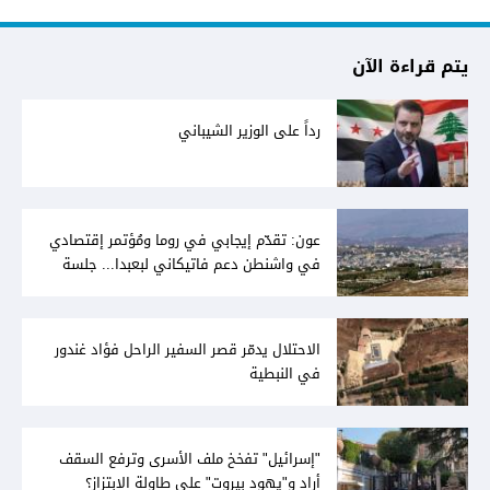
يتم قراءة الآن
رداً على الوزير الشيباني
عون: تقدّم إيجابي في روما ومُؤتمر إقتصادي
في واشنطن دعم فاتيكاني لبعبدا... جلسة
تشريعيّة ليومين... ونفط العراق على الطاولة
الاحتلال يدمّر قصر السفير الراحل فؤاد غندور
في النبطية
"إسرائيل" تفخخ ملف الأسرى وترفع السقف
أراد و"يهود بيروت" على طاولة الإبتزاز؟