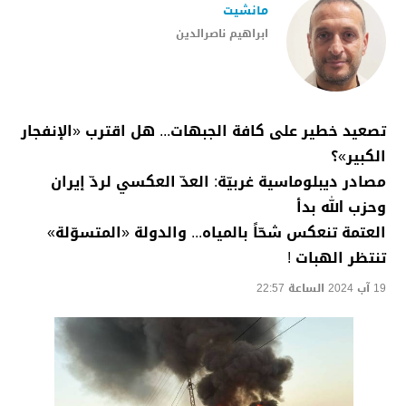
مانشيت
ابراهيم ناصرالدين
تصعيد خطير على كافة الجبهات... هل اقترب «الإنفجار
الكبير»؟
مصادر ديبلوماسية غربيّة: العدّ العكسي لردّ إيران
وحزب الله بدأ
العتمة تنعكس شحّاً بالمياه... والدولة «المتسوّلة»
تنتظر الهبات !
19 آب 2024 الساعة 22:57