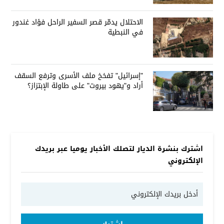
الاحتلال يدمّر قصر السفير الراحل فؤاد غندور
في النبطية
"إسرائيل" تفخخ ملف الأسرى وترفع السقف
أراد و"يهود بيروت" على طاولة الإبتزاز؟
اشترك بنشرة الديار لتصلك الأخبار يوميا عبر بريدك
الإلكتروني