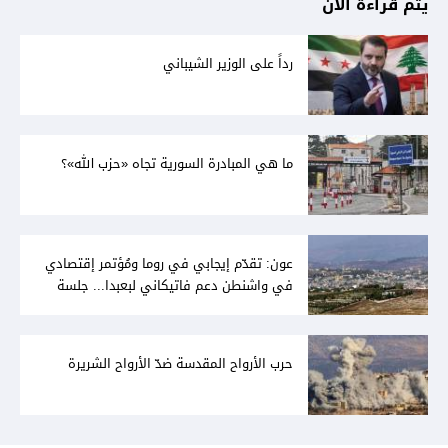
يتم قراءة الآن
رداً على الوزير الشيباني
ما هي المبادرة السورية تجاه «حزب الله»؟
عون: تقدّم إيجابي في روما ومُؤتمر إقتصادي
في واشنطن دعم فاتيكاني لبعبدا... جلسة
تشريعيّة ليومين... ونفط العراق على الطاولة
حرب الأرواح المقدسة ضدّ الأرواح الشريرة