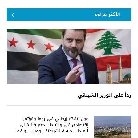
الأكثر قراءة
رداً على الوزير الشيباني
عون: تقدّم إيجابي في روما ومُؤتمر
إقتصادي في واشنطن دعم فاتيكاني
لبعبدا... جلسة تشريعيّة ليومين... ونفط
العراق على الطاولة