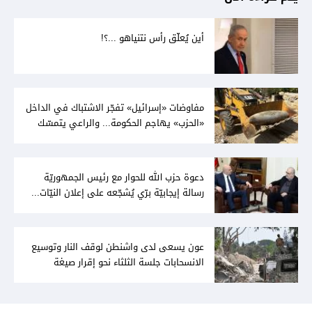
أين يُعلّق رأس نتنياهو ...؟!
مفاوضات «إسرائيل» تفجّر الاشتباك في الداخل
«الحزب» يهاجم الحكومة... والراعي يتمسّك
بخيار الدولة
دعوة حزب الله للحوار مع رئيس الجمهوريّة
رسالة إيجابيّة برّي يُشجّعه على إعلان النيّات...
وعون لا يُمانع
عون يسعى لدى واشنطن لوقف النار وتوسيع
الانسحابات جلسة الثلثاء نحو إقرار صيغة
توافقيّة لقانون العفو بالأكثريّة