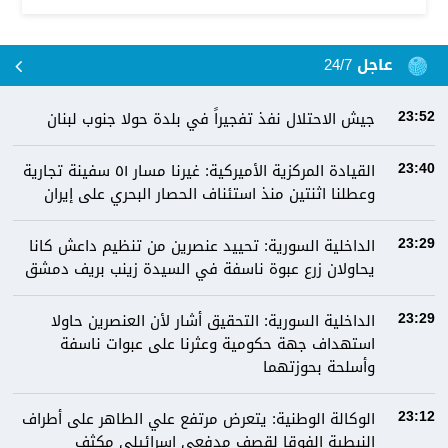
عاجل 24/7
جيش الاحتلال نفذ تفجيراً في بلدة حولا جنوب لبنان
23:52
القيادة المركزية الأميركية: غيرنا مسار ٥١ سفينة تجارية
23:40
وعطلنا اثنتين منذ استئناف الحصار البحري على إيران
الداخلية السورية: تحييد عنصرين من تنظيم داعش كانا
23:29
يحاولان زرع عبوة ناسفة في السيدة زينب بريف دمشق
الداخلية السورية: التحقيق أشار لأن العنصرين حاولا
23:29
استهداف جهة حكومية وعثرنا على عبوات ناسفة
وأسلحة بحوزتهما
الوكالة الوطنية: يتعرض مرتفع علي الطاهر على أطراف
23:12
النبطية الفوقا لقصف مدفعي إسرائيلي مكثف