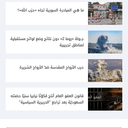
ما هي المبادرة السورية تجاه «حزب الله»؟
جــولة «روما 2» دون نتائج وضع لوائح مستقبلية
لمناطق تجريبية
حرب الأرواح المقدسة ضدّ الأرواح الشريرة
قانون العفو العام أنتج مُكوّنًا نيابيا سنيًا حضنته
السعوديّة بعد تراجع "الحريرية السياسية"