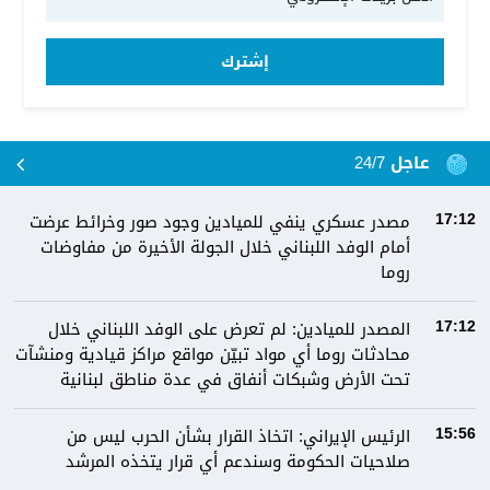
إشترك
عاجل 24/7
مصدر عسكري ينفي للميادين وجود صور وخرائط عرضت
17:12
أمام الوفد اللبناني خلال الجولة الأخيرة من مفاوضات
روما
المصدر للميادين: لم تعرض على الوفد اللبناني خلال
17:12
محادثات روما أي مواد تبيّن مواقع مراكز قيادية ومنشآت
تحت الأرض وشبكات أنفاق في عدة مناطق لبنانية
الرئيس الإيراني: اتخاذ القرار بشأن الحرب ليس من
15:56
صلاحيات الحكومة وسندعم أي قرار يتخذه المرشد