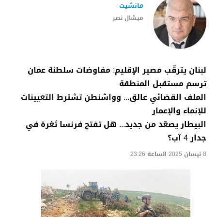
مانشيت
ميشال نصر
لبنان يترقّب مصير الإقليم: مفاوضات سلطنة عمان
ترسم مستقبل المنطقة
الملف القضائي عالق... وواشنطن تشترط التعيينات
للإنماء والإعمار
البيطار يصعّد من جديد... هل تفتح فرنسا ثغرة في
جدار 4 آب؟
8 نيسان 2025 الساعة 23:26