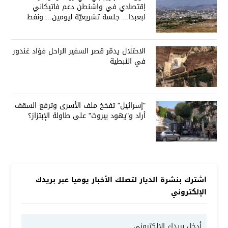
إقتصادي في واشنطن دعم فاتيكاني
لبعبدا... جلسة تشريعيّة ليومين... ونفط
العراق على الطاولة
الاحتلال يدمّر قصر السفير الراحل فؤاد غندور
في النبطية
"إسرائيل" تفخخ ملف الأسرى وترفع السقف
أراد و"يهود بيروت" على طاولة الإبتزاز؟
اشترك بنشرة الديار لتصلك الأخبار يوميا عبر بريدك
الإلكتروني