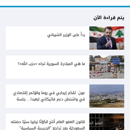
يتم قراءة الآن
رداً على الوزير الشيباني
ما هي المبادرة السورية تجاه «حزب الله»؟
عون: تقدّم إيجابي في روما ومُؤتمر إقتصادي
في واشنطن دعم فاتيكاني لبعبدا... جلسة
تشريعيّة ليومين... ونفط العراق على الطاولة
قانون العفو العام أنتج مُكوّنًا نيابيا سنيًا حضنته
السعوديّة بعد تراجع "الحريرية السياسية"