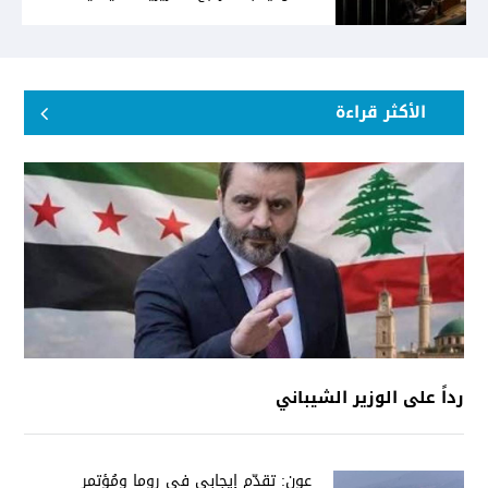
الأكثر قراءة
رداً على الوزير الشيباني
عون: تقدّم إيجابي في روما ومُؤتمر