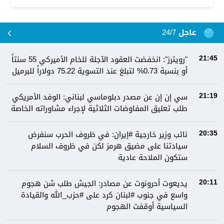
عاجل 24/7
"رويترز": انخفضت العقود الآجلة للخام الأميركي 55 سنتاً
21:45
أو بنسبة 0.73% لتبلغ عند التسوية 75.22 دولاراً للبرميل
سي إن إن عن مصدر دبلوماسي لبناني: الوفد الأمريكي
21:19
طلب تعليق المفاوضات الثلاثية لإجراء مشاوراته الخاصة
نائب وزير خارجية #إيران: في ظروف الحرب سنفرض
20:35
سيادتنا على مضيق هرمز لكن في ظروف السلام
ستكون الملاحة عادية
يديعوت أحرونوت عن مصادر: الجيش طلب شن هجوم
20:11
واسع في جنوب #لبنان كرد على #حزب_الله والقيادة
السياسية أوقفت الهجوم