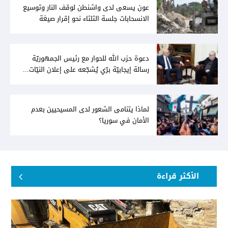
عون يسعى لدى واشنطن لوقف النار وتوسيع
الانسحابات جلسة الثلثاء نحو إقرار صيغة
توافقيّة لقانون العفو بالأكثريّة
دعوة حزب الله للحوار مع رئيس الجمهوريّة
رسالة إيجابيّة برّي يُشجّعه على إعلان النيّات...
وعون لا يُمانع
لماذا يتنامى الشعور لدى المسيحيين بعدم
الأمان في سوريا؟
الأكثر قراءة