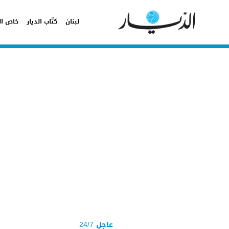
لبنان
كتّاب الديار
خاص ال
عاجل 24/7