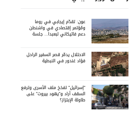
عون: تقدّم إيجابي في روما
ومُؤتمر إقتصادي في واشنطن
دعم فاتيكاني لبعبدا... جلسة
تشريعيّة ليومين... ونفط العراق
على الطاولة
الاحتلال يدمّر قصر السفير الراحل
فؤاد غندور في النبطية
"إسرائيل" تفخخ ملف الأسرى وترفع
السقف أراد و"يهود بيروت" على
طاولة الإبتزاز؟