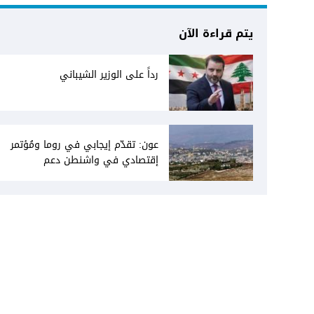
يتم قراءة الآن
رداً على الوزير الشيباني
عون: تقدّم إيجابي في روما ومُؤتمر
إقتصادي في واشنطن دعم
فاتيكاني لبعبدا... جلسة تشريعيّة
ليومين... ونفط العراق على الطاولة