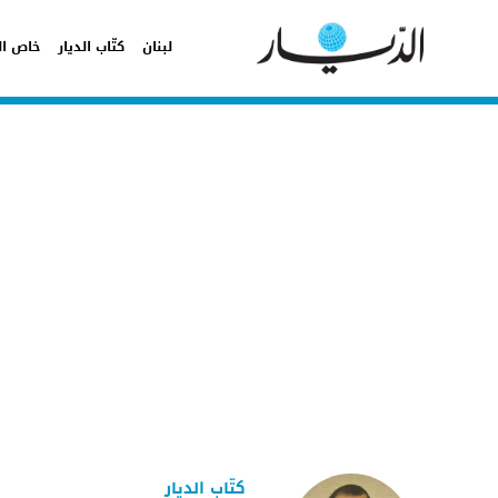
لبنان
كتّاب الديار
خاص ال
كتّاب الديار