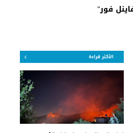
اينل فور"
الأكثر قراءة