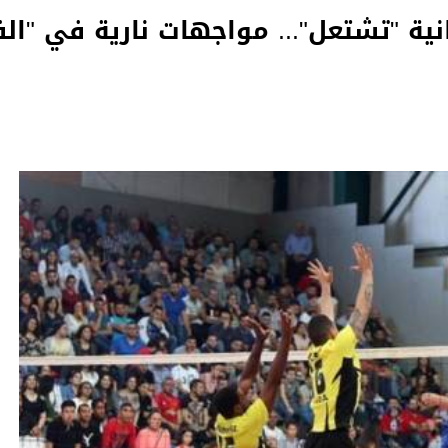
انية "تشتعل"... مواجهات نارية في "الف