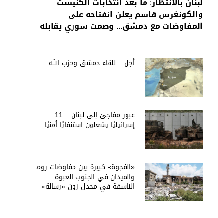
لبنان بالانتظار: ما بعد انتخابات الكنيست
والكونغرس قاسم يعلن انفتاحه على
المفاوضات مع دمشق... وصمت سوري يقابله
أجل... للقاء دمشق وحزب الله
عبور مفاجئ إلى لبنان... 11
إسرائيليًا يشعلون استنفارًا أمنيًا
«الفجوة» كبيرة بين مفاوضات روما
والميدان في الجنوب العبوة
الناسفة في مجدل زون «رسالة»
في أكثر من اتجاه؟