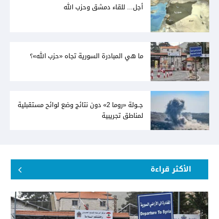
أجل... للقاء دمشق وحزب الله
ما هي المبادرة السورية تجاه «حزب الله»؟
جــولة «روما 2» دون نتائج وضع لوائح مستقبلية
لمناطق تجريبية
الأكثر قراءة