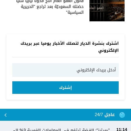
قانون العفو العام أنتج مُكوّنًا نيابيا سنيًا
حضنته السعوديّة بعد تراجع "الحريرية
السياسية"
اشترك بنشرة الديار لتصلك الأخبار يوميا عبر بريدك
الإلكتروني
إشترك
عاجل 24/7
"رويترز": الفضة ترتفع في المعاملات الفورية 3% إلى
11:14