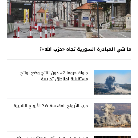
ما هي المبادرة السورية تجاه «حزب الله»؟
جــولة «روما 2» دون نتائج وضع لوائح
مستقبلية لمناطق تجريبية
حرب الأرواح المقدسة ضدّ الأرواح الشريرة