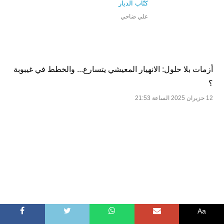
كتّاب الديار
علي ضاحي
أزمات بلا حلول: الانهيار المعيشي يتسارع... والخطط
في غيبوبة ؟
12 حزيران 2025 الساعة 21:53
Aa