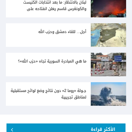
لبنان بالانتظار: ما بعد انتخابات الكنيست
والكونغرس قاسم يعلن انفتاحه على
المفاوضات مع دمشق... وصمت سوري يقابله
أجل... للقاء دمشق وحزب الله
ما هي المبادرة السورية تجاه «حزب الله»؟
جــولة «روما 2» دون نتائج وضع لوائح مستقبلية
لمناطق تجريبية
الأكثر قراءة