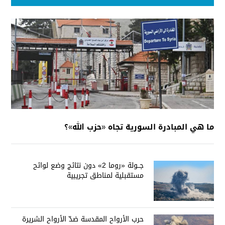
ما هي المبادرة السورية تجاه «حزب الله»؟
جــولة «روما 2» دون نتائج وضع لوائح
مستقبلية لمناطق تجريبية
حرب الأرواح المقدسة ضدّ الأرواح الشريرة