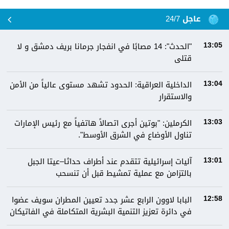
عاجل 24/7
"الحدث": 14 مصابًا في انفجار جرمانا بريف دمشق و لا
13:05
قتلى
الداخلية العراقية: الحدود تشهد مستوى عالياً من الأمن
13:04
والاستقرار
الكرملين: "بوتين أجرى اتصالاً هاتفياً مع رئيس الإمارات
13:03
تناول الأوضاع في الشرق الأوسط".
آليات إسرائيلية تتقدم عند أطراف حداثا–عيتا الجبل
13:01
بالتزامن مع عملية تمشيط قبل أن تنسحب
البابا لاوون الرابع عشر جدد تعيين المطران سويف عضوا
12:58
في دائرة تعزيز التنمية البشرية المتكاملة في الفاتيكان