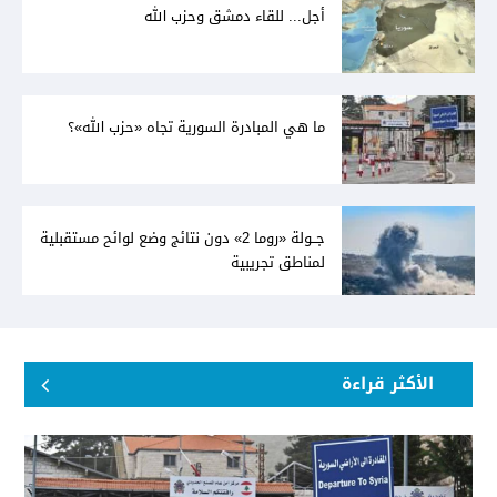
أجل... للقاء دمشق وحزب الله
ما هي المبادرة السورية تجاه «حزب الله»؟
جــولة «روما 2» دون نتائج وضع لوائح مستقبلية
لمناطق تجريبية
الأكثر قراءة