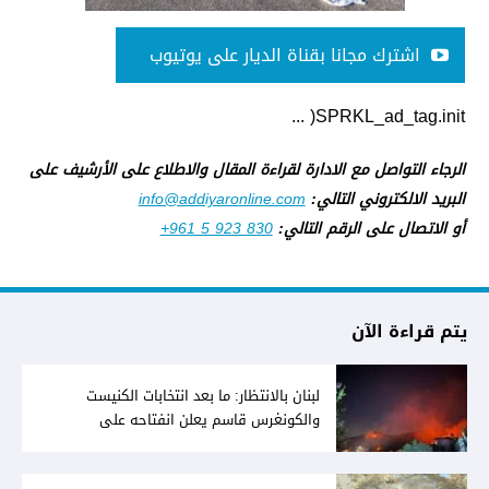
اشترك مجانا بقناة الديار على يوتيوب
SPRKL_ad_tag.init( ...
الرجاء التواصل مع الادارة لقراءة المقال والاطلاع على الأرشيف على
البريد الالكتروني التالي:
info@addiyaronline.com
أو الاتصال على الرقم التالي:
+961 5 923 830
يتم قراءة الآن
لبنان بالانتظار: ما بعد انتخابات الكنيست
والكونغرس قاسم يعلن انفتاحه على
المفاوضات مع دمشق... وصمت سوري يقابله