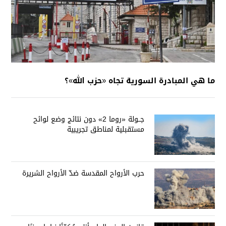
ما هي المبادرة السورية تجاه «حزب الله»؟
جــولة «روما 2» دون نتائج وضع لوائح
مستقبلية لمناطق تجريبية
حرب الأرواح المقدسة ضدّ الأرواح الشريرة