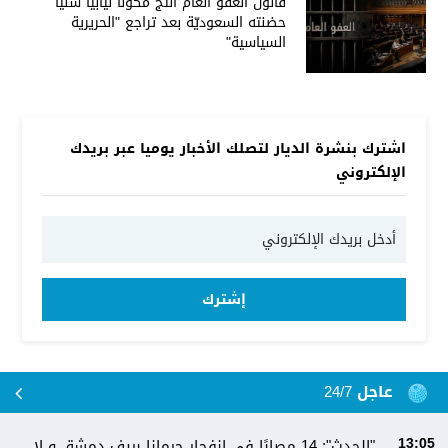
قانون العفو العام أنتج مُكوّنًا نيابيا سنيًا
حضنته السعوديّة بعد تراجع "الحريرية
السياسية"
اشترك بنشرة الديار لتصلك الأخبار يوميا عبر بريدك
الإلكتروني
إشترك
عاجل 24/7
"الحدث": 14 مصابًا في انفجار جرمانا بريف دمشق و لا
13:05