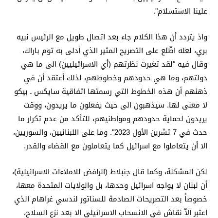
علينا الاستسلام".
واذ يتردد أن هذا الكلام جاء بعد اتصال طويل مع الرئيس نبيه
بري، لعله اطّلع على التصريح المثير الذي أدلى به توم باراك،
وقال فيه "لقد تغيرت نظرتهم (أي الاسرائيليين) الى ما هي
دولتهم، وما هي حدودهم وخطوطهم، لذلك أعتقد أن في
ذهنهم أن هذه الخطوط التي رسمتها اتفاقية سايكس ـ بيكو
لا معنى لها. سيذهبون الى حيث يفعلون ما يريدون، ووقت
يريدون لحماية حدودهم ومواطنيهم، للتأكد من عدم تكرار ما
حدث في 7 تشرين الأول 2023". وما على اللبنانيين، والسوريين،
الا أن يتعاملوا مع اسرائيل كما يتعاملون مع القضاء والقدر.
لكن المشكلة، وكما قال جنبلاط (الرافض للاملاءات الاسرائيلية)،
أن لبنان لا يواجه اسرائيل وحدها، بل والولايات المتحدة معها،
خصوصاً بعد التصريحات الصادمة للسناتور لندسي غراهام الذي
اعتبر ألاّ نقاش في الانسحاب الاسرائيلي الا بعد نزع السلاح،