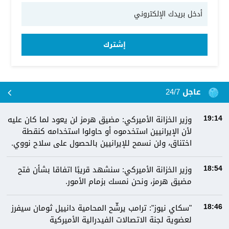
إشترك
عاجل 24/7
وزير الخزانة الأميركي: مضيق هرمز لن يعود لما كان عليه
19:14
لأن الإيرانيين استخدموه أو حاولوا استخدامه كنقطة
اختناق، ولن نسمح للإيرانيين بالحصول على سلاح نووي.
وزير الخزانة الأميركي: سنشهد قريبًا اتفاقا بشأن فتح
18:54
مضيق هرمز، ونحن نمسك بزمام الأمور.
"سكاي نيوز": ترامب يرشّح المحامية دانييل ثومان سيفرز
18:46
لعضوية لجنة الاتصالات الفيدرالية الأميركية