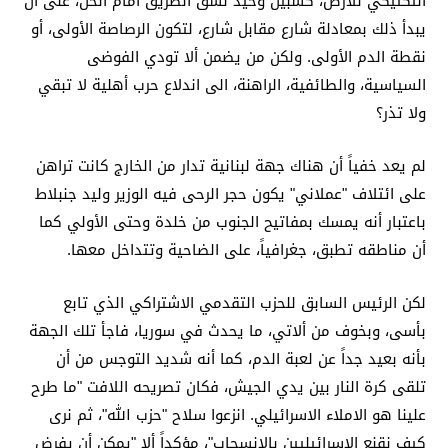
التكتيكي للأرض، كسبيل وحيد لشق الطريق أمام الحل، على أن
يبدأ ذلك بمعادلة شارع مقابل شارع، لتكون الرصاصة الأولى، أو
نقطة الدم الأولى. ولكن من يضمن ألا تودي الفوضى
السياسية، والطائفية، الراهنة، الى اندلاع حرب أهلية لا تبقي
ولا تذر؟
لم يعد خفياً أن هناك جهة لبنانية تدار من الخارج كانت تراهن
على ائتلاف "عملاني" يكون حجر الرحى فيه الوزير وليد جنبلاط
باعتبار أنه يمسك بمفاتيح الجنوب من خلدة وحتى الأولي كما
أن مناطقه تطبق، جغرافياً، على الضاحية وتتداخل معها.
لكن الرئيس السابق للحزب التقدمي الاشتراكي الذي تابع
بأسى، وبخوف من ألاتي، ما يحدث في سوريا، فاجأ تلك الجهة
بأنه بعيد جداً عن لعبة الدم، كما أنه شديد التوجس من أن
تلقى كرة النار بين يدي الجيش، فكان تصريحه اللافت "ما طرح
علينا هو الاملاء الاسرائيلي. انزعوا سلاح "حزب الله"، ثم نرى
كيف نقنع الاسرائيليين بالانسحاب"، مؤكداً ألا "يمكن أن يفرض