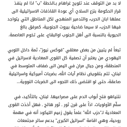
لا بد من التوقف عند تلويح غراهام بـالخطة "ب" اذا لم ينفذ
قرار الحكومة بنزع السلاح، أي عودة القاذفات الاسرائيلية الى
عملها ابان الحرب، والتدمير المنهجي لكل المناطق التي يتواجد
فيها الحزب، لا سيما ضاحية بيروت الجنوبية، كمرفق بالغ
الحيوية بالنسبة الى أهل الجنوب اوالبقاع، على تخوم العاصمة.
تبعاً لم يتبين من بعض معلقي "فوكس نيوز"، ثمة داخل اللوبي
اليهودي من يعتبر أن تصفية كل القوى المعادية لاسرائيل في
المنطقة، ومن جبال مران في اليمن الى ضفاف المتوسط في
لبنان، تتم بتقويض نظام آيات الله، بضربات أميركية واسرائيلية
صاعقة، حتى لو اقتضى ذلك اللجوء الى الضربات النووية...
نتنياهو فتح أبواب الدم على مصراعيها. لبنان، بالتأكيد، في
سلّم الأولويات. اذاً على قرن ثور ـ ثور هائج ـ فهل أخذت القوى
المعادية لـ"حزب الله" علماً بقول زعيم الليكود أنه في مهمة
روحية، وهي اقامة "اسرائيل الكبرى" بدعم سائر مجتمعات