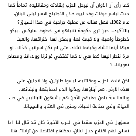
كما رأى أن الأوان آن ليرحل الحزب (بقادته ومقاتليه)، تماماً كما
حدث لياسر عرفات وفدائييه خلال الاجتياح الاسرائيلي للبنان،
عام 1982، فهل هناك من عملية جراحية في هذا السياق؟
بالتأكيد... حين ترى حكومة نتنياهو في خطوط سايكس ـ بيكو
خطوطاً واهية، ولا قيمة لها، ويمكن لها اختراقها، والعبث
فيها أينما تشاء وكيفما تشاء. متى لم تكن اسرائيل كذلك. لو
مرة ننظر اليها كما هي لا كما تقتضي غرائزنا وولاءاتنا ومصادر
تمويلنا...؟
لكن قادة الحزب، ومقاتليه، ليسوا طارئين، ولا لاجئين، على
هذه الأرض. هم أبناؤها، وبذلوا الدم لحمايتها، ولبقائها،
وبالمناسبة (لمن يعنيهم الأمر) هم يشبهون اللبنانيين في حب
الحياة، وفي صناعة الحياة. وحتى في العتابا والميجانا..
مسؤول في الحزب سقط في الحرب الأخيرة كان قد قال لنا "اذا
تسنى لهم اقتلاع جبال لبنان، يمكنهم اقتلاعنا من ترابنا". هنا