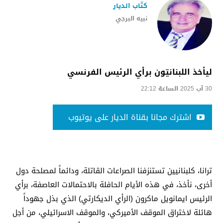
كتّاب الديار
نبيه البرجي
ليأخذ اللبنانيّون برأي الرئيس الفرنسي
30 آب 2025 الساعة 22:12
اشترك مجانا بقناة الديار على يوتيوب
ترانا، كلبنانيين تستنزفنا الصراعات القاتلة، ودائماً لمصلحة دول
أخرى، نأخذ، في هذه الأيام الحافلة بالاحتمالات العاصفة، برأي
الرئيس ايمانويل ماكرون (الرأي الديكارتي) الذي بذل جهوداً
هائلة لاختراق الموقف الأميركي، والموقف الاسرائيلي، من أجل