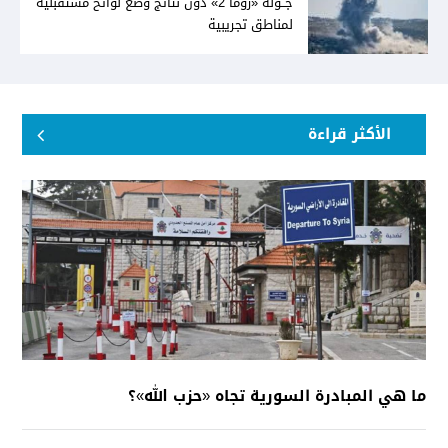
جــولة «روما 2» دون نتائج وضع لوائح مستقبلية
لمناطق تجريبية
الأكثر قراءة
ما هي المبادرة السورية تجاه «حزب الله»؟