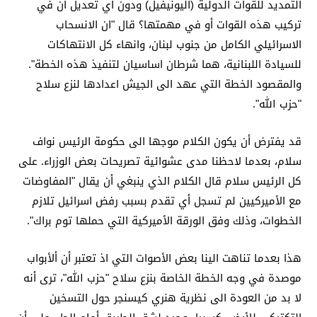
التمديد للقوات الدولية (اليونيفيل) ودون أي تعديل ان في
تركيب هذه القوات أو في مهمتها؟ قال "ان الانسحاب
الاسرائيلي الكامل من جنوب لبنان، وانهاء كل الانتهاكات
للسيادة اللبنانية، هما شرطان اساسيان لتنفيذ هذه الخطة".
والمقصود الخطة التي عهد الى الجيش اعدادها لنزع سلاح
"حزب الله".
قد يفترض أن يكون الكلام موجها الى حكومة الرئيس نواف
سلام، بعدما لاحظنا مدى عشوائية تصريحات بعض الوزراء. على
كل الرئيس سلام قال الكلام الذي ينبغي أن يقال "المفاوضات
مع الأميركيين لم تسجل أي تقدم بسبب رفض اسرائيل تلازم
الخطوات، وذلك وفق الورقة الأميركية التي حملها توم براك".
هذا بعدما تناهت الينا بعض الأصوات التي اذ تعتبر أن ألأبواب
موصدة في وجه الخطة الخاصة بنزع سلاح "حزب الله"، ترى أنه
لا بد من العودة الى نظرية هنري كيسنجر حول التسخين