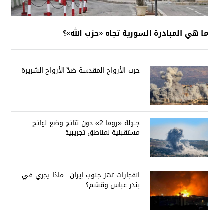
ما هي المبادرة السورية تجاه «حزب الله»؟
حرب الأرواح المقدسة ضدّ الأرواح الشريرة
جــولة «روما 2» دون نتائج وضع لوائح
مستقبلية لمناطق تجريبية
انفجارات تهز جنوب إيران.. ماذا يجري في
بندر عباس وقشم؟