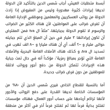
أبسط متطلبات العيش، أجاب شمس الدين بالتأكيد لأن الدولة
لديها إيرادات كثيرة مهدورة وليس من المفروض إذا زادت
الدولة من رواتب العسكريين والمعلمين وموظفي الإدارة العامة
أن تفرض ضرائب على المواطنين، لأن هناك الكثير من الضرائب
والرسوم لا تقوم الدولة بجبايتها، "مثلاً ال tva فمن المفترض
أن تكون إيراداتها ٣ مليار في حين أن المبلغ الذي تتم جبايته
حوالى مليار و ٢٠٠ ألف، أي أن هناك مليارا و ٨٠٠ الف تهرب في
تسديد ال tva، و كذلك هناك الأملاك العامة البحرية والأملاك
العامة التي تؤجر بمبالغ رمزية"، مؤكداً أنه في حال تمت جباية
هذه الإيرادات تتمكن الدولة من دفع أجور ورواتب لائقة
للموظفين من دون فرض ضرائب جديدة.
أما بالنسبة للقطاع الخاص فيرى شمس الدين أن ٨٠% من
المؤسسات الخاصة لديها القدرة على دفع الرواتب والأجور
لأنها تراكم أرباحها على حساب أجور العمال، فهناك مؤسسات
تفتتح بدايةً فرعاً لها ثم تفتتح فرعاً آخر في أكثر من منطقة