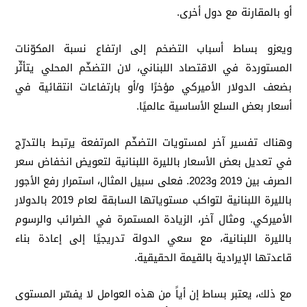
أو بالمقارنة مع دول أخرى.
‏ويعزو بساط أسباب التضخم إلى ارتفاع نسبة المكوّنات
المستوردة في الاقتصاد اللبناني، لان التضخّم المحلي يتأثّر
بضعف الدولار الأميركي مؤخرًا و/أو بارتفاعات انتقائية في
أسعار بعض السلع الأساسية عالميًا.
وهناك تفسير آخر لمستويات التضخّم المرتفعة يرتبط بالتدرّج
في تعديل بعض الأسعار بالليرة اللبنانية لتعويض انخفاض سعر
الصرف بين 2019 و2023. فعلى سبيل المثال، استمرار رفع الأجور
بالليرة اللبنانية لتواكب مستوياتها السابقة لعام 2019 بالدولار
الأميركي. ومثال آخر، الزيادة المستمرة في الضرائب والرسوم
بالليرة اللبنانية، مع سعي الدولة تدريجيًا إلى إعادة بناء
قاعدتها الإيرادية بالقيمة الحقيقية.
‏مع ذلك، يعتبر بساط إن أياً من هذه العوامل لا يفسّر المستوى