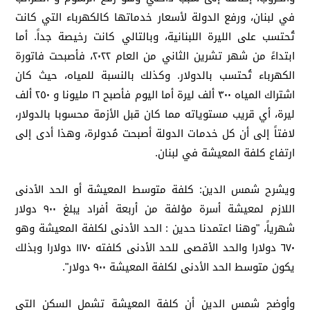
في لبنان، ورفع الدولة لأسعار خدماتها كالكهرباء التي كانت
تُحتسب على الليرة اللبنانية، وبالتالي كانت رخيصة جداً. أما
ابتداءً من شهر تشرين الثاني من العام ٢٠٢٢، فأصبحت فاتورة
الكهرباء تُحتسب بالدولار. وكذلك بالنسبة للمياه، حيث كان
اشتراك المياه ٣٠٠ ألف ليرة أما اليوم فأصبح ١٦ مليونا و ٢٥٠ ألف
ليرة، أي قريب مستوياته مما كان قبل الأزمة محسوبا بالدولار،
لافتاً إلى أن كل خدمات الدولة أصبحت مُدولرة، وهذا أدى إلى
ارتفاع كلفة المعيشة في لبنان.
ويشرح شمس الدين: كلفة متوسط المعيشة أو الحد الأدنى
اللازم لمعيشة أسرة مؤلفة من أربعة أفراد يبلغ ٩٠٠ دولار
شهرياً، "وهنا اعتمدنا حدين : الحد الأدنى لكلفة المعيشة وهو
٦٧٠ دولارا والحد الأقصى للحد الأدنى كلفته ١١٧٠ دولارا وبذلك
يكون متوسط الحد الأدنى لكلفة المعيشة ٩٠٠ دولار".
وأوضح شمس الدين أن كلفة المعيشة تشمل السكن التي