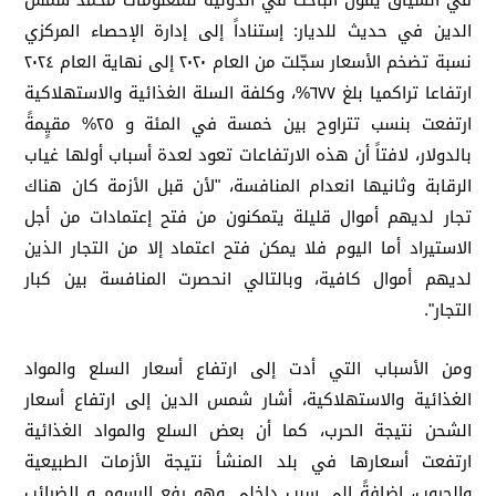
في السياق يقول الباحث في الدولية للمعلومات محمد شمس
الدين في حديث للديار: إستناداً إلى إدارة الإحصاء المركزي
نسبة تضخم الأسعار سجّلت من العام ٢٠٢٠ إلى نهاية العام ٢٠٢٤
ارتفاعا تراكميا بلغ ٦٧٧%، وكلفة السلة الغذائية والاستهلاكية
ارتفعت بنسب تتراوح بين خمسة في المئة و ٢٥% مقيٍمةً
بالدولار، لافتاً أن هذه الارتفاعات تعود لعدة أسباب أولها غياب
الرقابة وثانيها انعدام المنافسة، "لأن قبل الأزمة كان هناك
تجار لديهم أموال قليلة يتمكنون من فتح إعتمادات من أجل
الاستيراد أما اليوم فلا يمكن فتح اعتماد إلا من التجار الذين
لديهم أموال كافية، وبالتالي انحصرت المنافسة بين كبار
التجار".
ومن الأسباب التي أدت إلى ارتفاع أسعار السلع والمواد
الغذائية والاستهلاكية، أشار شمس الدين إلى ارتفاع أسعار
الشحن نتيجة الحرب، كما أن بعض السلع والمواد الغذائية
ارتفعت أسعارها في بلد المنشأ نتيجة الأزمات الطبيعية
والحروب، إضافةً إلى سبب داخلي وهو رفع الرسوم و الضرائب