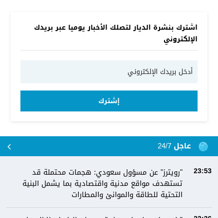
اشترك بنشرة الديار لتصلك الأخبار يوميا عبر بريدك
الإلكتروني
إشترك
عاجل 24/7
"رويترز" عن مسؤول سعودي: هجمات محتملة قد
23:53
تستهدف مواقع مدنية واقتصادية بما يشمل البنية
التحتية للطاقة والموانئ والمطارات