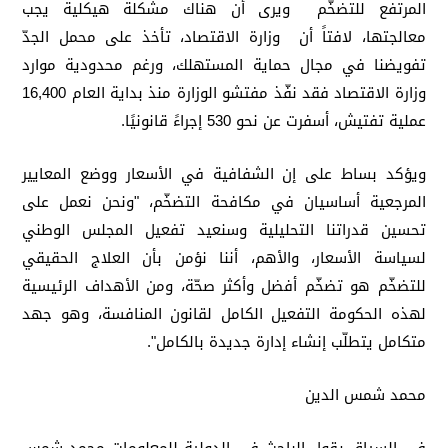
المرتفع للتضخّم ويرى أن هناك مشكلة هيكلية يجب
معالجتها، لافتاً أن ‏ وزارة الاقتصاد، تأخذ على محمل الجدّ
تفويضنا في مجال حماية المستهلك، ورغم محدودية موارد
وزارة الاقتصاد فقد نفّذ مفتشو الوزارة منذ بداية العام 16,400
عملية تفتيش، أسفرت عن نحو 530 إجراءً قانونيًا.
ويؤكد بساط على ‏إن الشفافية في الأسعار ووضع المعايير
المرجعية أساسيان في مكافحة التضخّم، "ونحن نعمل على
تحسين قدراتنا التحليلية وسنعيد تفعيل المجلس الوطني
لسياسة الأسعار، ‏والأهم، أننا نؤمن بأن العلاج الحقيقي
للتضخّم هو تضخّم أفضل وأكثر صحّة، ومن الأهداف الرئيسية
لهذه الحكومة التفعيل الكامل لقانون المنافسة، وهو جهد
متكامل يتطلّب إنشاء إدارة جديدة بالكامل".
محمد شمس الدين