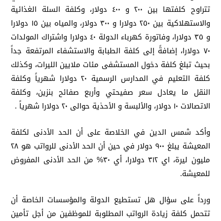
تتراوح كلفتها بين ٢٠٠ و ٤٠٠ دولار، وكلفة السلة الغذائية
والاستهلاكية بين ٢٥٠ دولارا و ٣٠٠ دولار، والمياه بين ١٥ دولارا
و ٣٥ دولارا، وفاتورة كهرباء الدولة ٤٠ دولارا واشتراك المولدات
٧٠ دولارا، إضافةً إلى كلفة الطبابة والاستشفاء المرتفعة جداً
بحيث تبلغ كلفة دخول المستشفى مئات ملايين الليرات، وكذلك
كلفة التعليم في المدارس الرسمية ٢٠ دولارا شهرياً وكلفة
النقل ما يعادل سعر صفيحتي وأربع صفائح بنزين، وكلفة
الاتصالات ١٠ دولار، والألبسة و الأحذية حوالى ٢٠ دولارا شهرياً .
وأكد شمس الدين في الخلاصة على أن الحد الأدنى لكلفة
المعيشة يبلغ ٩٠٠ دولار في حين أن الحد الأدنى للرواتب هو ٢٨
مليون ليرة، اي ٣١٢ دولارا، أي ٣٠% من الحد الأدنى المفروض
للمعيشة.
ورداً على سؤال هل تستطيع الدولة والمؤسسات الخاصة أن
تتحمل كلفة زيادة الرواتب المطلوبة للموظفين من أجل تأمين