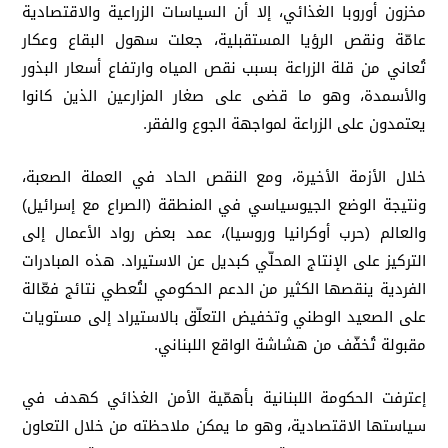
مخزون أوروبا الغذائي، إلا أن السياسات الزراعية والاقتصادية
عامّة ونقص الرؤيا المستقبلية، جعلت سهول البقاع وعكار
تُعاني من قلة الزراعة بسبب نقص المياه وارتفاع أسعار البذور
والأسمدة، وهو ما قضى على صغار المزارعين الذين كانوا
يعتمدون على الزراعة لمواجهة الجوع والفقر.
خلال الأزمة الأخيرة، ومع النقص الحاد في العملة الصعبة،
ونتيجة الوضع الجيوسياسي في المنطقة (الصراع مع إسرائيل)
والعالم (حرب أوكرانيا وروسيا)، عمد بعض رواد الأعمال إلى
التركيز على الإنتاج المحلّي كبديل عن الاستيراد. هذه المبادرات
الفردية ينقصها الكثير من الدعم الحكومي لتُعطي نتائج فعّالة
على الصعيد الوطني وتخفيض التعلّق بالاستيراد إلى مستويات
مقبولة تُخفّف من هشاشة الواقع اللبناني.
إعترفت الحكومة اللبنانية بأهمّية الأمن الغذائي كهدف في
سياستها الاقتصادية، وهو ما يمكن ملاحظته من خلال التعاون