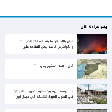
يتم قراءة الآن
لبنان بالانتظار: ما بعد انتخابات الكنيست
والكونغرس قاسم يعلن انفتاحه على
المفاوضات مع دمشق... وصمت سوري يقابله
أجل... للقاء دمشق وحزب الله
«الفجوة» كبيرة بين مفاوضات روما والميدان
في الجنوب العبوة الناسفة في مجدل زون
«رسالة» في أكثر من اتجاه؟