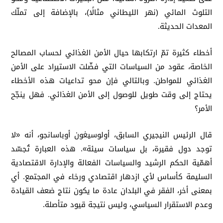
التلوث المائي (نهر الليطاني مثالًا)، بالإضافة إلى تملّك
المعدات الحديثة.
أخطاء كثيرة تمّ ارتكابها حيال الأمن الغذائي لحساب المصالح
الخاصة، عقود من السياسات التي فضّلت الاستيراد على الأمن
الغذائي للمواطن. وبالتالي فإن محو تداعيات هذه الأخطاء
يحتاج إلى وقت طويل للوصول إلى الأمن الغذائي. فهل ينجّح
الأمر؟
قال الرئيس النيجيري السابق، أولوسيغون أوباسانجو، أنه «لا
توجد دول فقيرة، بل سياسات سيئة». هذه العبارة تُجسّد
أهمّية الحكم الرشيد والسياسات الفعالة والإدارة الاقتصادية
السليمة كأساس لأي ازدهار اقتصادي ورخاء في المجتمع. أي
بمعنى أخر، الفقر في البلدان عادة ما يكون نتاج ضعف القيادة
وعدم الاستقرار السياسي، وليس نتيجة قيود متأصلة.