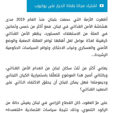
اشترك مجانا بقناة الديار على يوتيوب
أظهرت الأزمة التي عصفت بلبنان منذ العام 2019 مدى
هشاشة الأمن الغذائي في لبنان. فمع أكثر من خمس وثمانين
في المئة من الاستهلاك المستورد، يظهر الأمن الغذائي
كرهينة لعدّة عوامل لعل أهمّها توافر العمّلة الصعبة والوضع
الأمني والعسكري وغياب الاحتكار، وتوافر السياسات الحكومية
الرشيدة...
يعاني أكثر من ثلث سكان لبنان من انعدام الأمن الغذائي،
وبالتالي أصبح هذا الموضوع مُتعلّقا باستمرارية الكيان اللبناني
وديمومته! فهل يمكن للبنان أن يحقق الاكتفاء الذاتي على
الصعيد الغذائي؟
على مرّ العقود، كان القطاع الزراعي في لبنان يعيش حالة من
الركود التنموي، وذلك نتيجة سياسات اقتصادية «مُتعمدة»