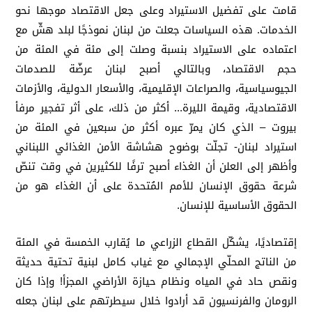
قامت على تفضيل الاستيراد وعلى جعل الاقتصاد موجها نحو
الخدمات. هذه السياسات جعلت من لبنان نموذجًا لبلد هشّ مع
اعتماده على الاستيراد بنسبة وصلت إلى مئة في المئة من
حجم الاقتصاد، وبالتالي أصبح لبنان عرضّة للصدمات
الجيوسياسية، والصراعات الإقليمية، والأسعار الدولية، والأزمات
الاقتصادية، وقيمة الليرة... أكثر من ذلك، على أثر تفجير مرفأ
بيروت – الذي كان يمرّ عبره أكثر من سبعين في المئة من
استيراد لبنان- تجلّت بوضوح هشاشة الأمن الغذائي اللبناني
وأظهر إلى العلن أن الغذاء أصبح ترفًا للكثيرين في وقت تنصّ
شرعة حقوق الإنسان للأمم المُتحدة على أن الغذاء هو من
الحقوق الأساسية للإنسان.
إقتصاديًا، يشكّل القطاع الزراعي ما يُقارب الخمسة في المئة
من الناتج المحلّي الإجمالي مع غياب كامل لبنية تحتية حديثة
ونقص حاد في المياه ونظام حيازة الأراضي المجزأ! وإذا كان
الرومان والفرنسيون قد أرادوا خلال سيطرتهم على لبنان جعله