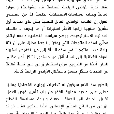
الغذائي الذاتي هو رؤية طموحة لوطن يواجه تحدّيات كثيرة،
منها ندرة الأراضي الزراعية (سياسة بناء عشوائية) والموارد
المالية وغياب السياسات الاقتصادية الداعمة. لذا من المنطقي
القول إن الهدف الواقعي القابل للتنفيذ ينصّ على تحديد أول
عشرين منتوجا زراعيا الأكثر استيرادًا أو ما يُعرف بـ «السلة
الغذائية الاستراتيجية»، ووضع سياسة اقتصادية داعمة لإنتاج
محلّي لهذه المنتوجات التي يمكن إنتاجها محليًا، على أن تتمّ
زيادة عدد المنتوجات في هذه السلّة إلى حين تخفيض استيراد
المواد الغذائية إلى نسبة أقلّ من مستوى يُشكّل أمن غذائي
للبنان. أيضًا من الضروري فرض استثمار زراعي على نسبة مُعيّنة
من البلديات بشكّلٍ يسمحّ باستغلال الأراضي الزراعية كافة.
بالطبع هذا الأمر سيكون له تداعيات إيجابية اقتصاديًا وماليًا،
وحتى على صعيد محاربة الفقر من باب تأمين فرص العمل،
تقليل الحاجة الى العملة الصعبة وزيادة مساهمة القطاع
الزراعي في الناتج المحلّي الإجمالي. أيضًا سيكون هناك فوائد
على صعيد إدارة الثروة المائية، مثل البحيرات الاصطناعية ومحو