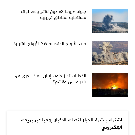
جــولة «روما 2» دون نتائج وضع لوائح
مستقبلية لمناطق تجريبية
حرب الأرواح المقدسة ضدّ الأرواح الشريرة
انفجارات تهز جنوب إيران.. ماذا يجري في
بندر عباس وقشم؟
اشترك بنشرة الديار لتصلك الأخبار يوميا عبر بريدك
الإلكتروني