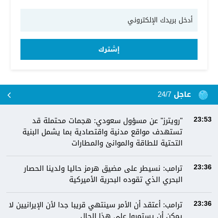
إشترك
عاجل 24/7
"رويترز" عن مسؤول سعودي: هجمات محتملة قد
23:53
تستهدف مواقع مدنية واقتصادية بما يشمل البنية
التحتية للطاقة والموانئ والمطارات
ترامب: نسيطر على مضيق هرمز حاليا ولدينا الحصار
23:36
البحري الذي تقوده البحرية الأميركية
ترامب: أعتقد أن الأمر سينتهي قريبا جدا لأن الإيرانيين لا
23:36
يمكن أن يستمروا على هذا الحال