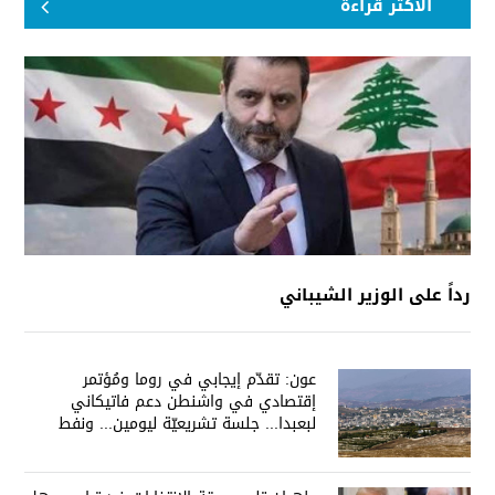
الأكثر قراءة
رداً على الوزير الشيباني
عون: تقدّم إيجابي في روما ومُؤتمر
إقتصادي في واشنطن دعم فاتيكاني
لبعبدا... جلسة تشريعيّة ليومين... ونفط
العراق على الطاولة