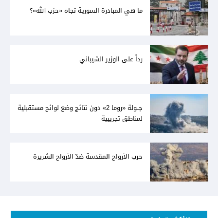
ما هي المبادرة السورية تجاه «حزب الله»؟
رداً على الوزير الشيباني
جــولة «روما 2» دون نتائج وضع لوائح مستقبلية
لمناطق تجريبية
حرب الأرواح المقدسة ضدّ الأرواح الشريرة