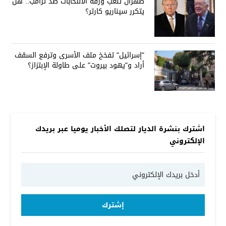
طهران تلعب ورقة الانتخابات ضد ترامب.. هل
يتكرر سيناريو كارتر؟
"إسرائيل" تفخخ ملف الأسرى وترفع السقف
أراد و"يهود بيروت" على طاولة الإبتزاز؟
اشترك بنشرة الديار لتصلك الأخبار يوميا عبر بريدك
الإلكتروني
إشترك