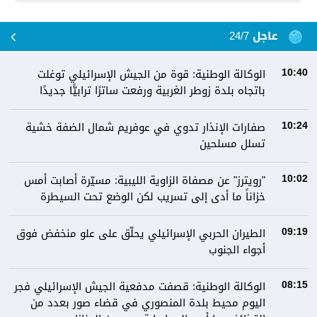
عاجل 24/7
الوكالة الوطنية: قوة من الجيش الإسرائيلي توغلت
10:40
باتجاه بلدة زوطر الغربية ورفعت ساترًا ترابيًّا جديدًا
صفارات الإنذار تدوي في عوفريم شمال الضفة خشية
10:24
تسلل مسلحين
"رويترز" عن مصفاة الزاوية الليبية: مسيّرة أصابت أمس
10:02
خزاناً ما أدى إلى تسريب لكن الوضع تحت السيطرة
الطيران الحربي الإسرائيلي يحلّق على علو منخفض فوق
09:19
أجواء الجنوب
الوكالة الوطنية: قصفت مدفعية الجيش الإسرائيلي فجر
08:15
اليوم محيط بلدة المنصوري في قضاء صور بعدد من