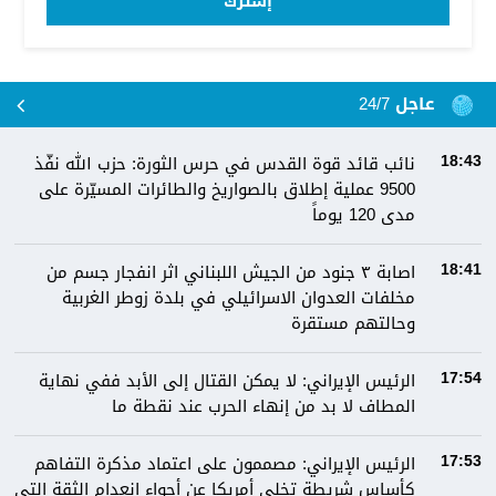
إشترك
عاجل 24/7
نائب قائد قوة القدس في حرس الثورة: حزب الله نفّذ
18:43
9500 عملية إطلاق بالصواريخ والطائرات المسيّرة على
مدى 120 يوماً
اصابة ٣ جنود من الجيش اللبناني اثر انفجار جسم من
18:41
مخلفات العدوان الاسرائيلي في بلدة زوطر الغربية
وحالتهم مستقرة
الرئيس الإيراني: لا يمكن القتال إلى الأبد ففي نهاية
17:54
المطاف لا بد من إنهاء الحرب عند نقطة ما
الرئيس الإيراني: مصممون على اعتماد مذكرة التفاهم
17:53
كأساس شريطة تخلي أمريكا عن أجواء انعدام الثقة التي