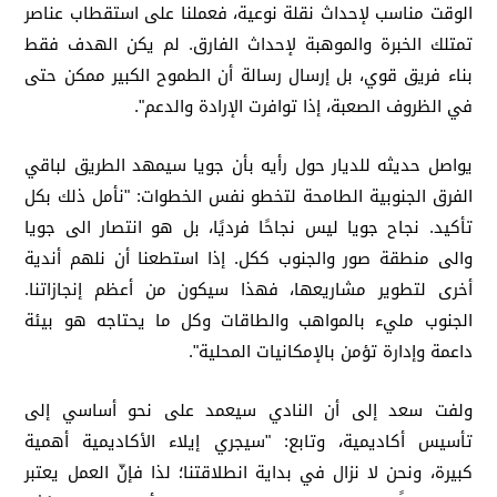
الوقت مناسب لإحداث نقلة نوعية، فعملنا على استقطاب عناصر
تمتلك الخبرة والموهبة لإحداث الفارق. لم يكن الهدف فقط
بناء فريق قوي، بل إرسال رسالة أن الطموح الكبير ممكن حتى
في الظروف الصعبة، إذا توافرت الإرادة والدعم".
يواصل حديثه للديار حول رأيه بأن جويا سيمهد الطريق لباقي
الفرق الجنوبية الطامحة لتخطو نفس الخطوات: "نأمل ذلك بكل
تأكيد. نجاح جويا ليس نجاحًا فرديًا، بل هو انتصار الى جويا
والى منطقة صور والجنوب ككل. إذا استطعنا أن نلهم أندية
أخرى لتطوير مشاريعها، فهذا سيكون من أعظم إنجازاتنا.
الجنوب مليء بالمواهب والطاقات وكل ما يحتاجه هو بيئة
داعمة وإدارة تؤمن بالإمكانيات المحلية".
ولفت سعد إلى أن النادي سيعمد على نحو أساسي إلى
تأسيس أكاديمية، وتابع: "سيجري إيلاء الأكاديمية أهمية
كبيرة، ونحن لا نزال في بداية انطلاقتنا؛ لذا فإنّ العمل يعتبر