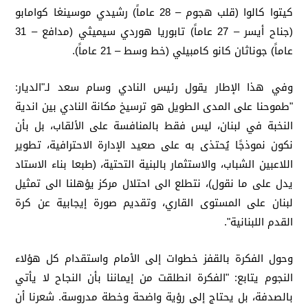
كيتوا كالوا (قلب هجوم – 28 عاماً) رشيدي موسينغا كوامابو
(جناح أيسر – 27 عاماً) تابوريا هوردي سيميثي (مدافع – 31
عاماً) جوناثان كانو كامبيلي (خط وسط – 21 عاماً).
وفي هذا الإطار يقول رئيس النادي وسام سعد لـ"الديار:
"طموحنا على المدى الطويل هو ترسيخ مكانة النادي بين اندية
النخبة في لبنان، ليس فقط بالمنافسة على الألقاب، بل بأن
نكون نموذجًا يُحتذى به على صعيد الإدارة الاحترافية، تطوير
اللاعبين الشباب، والاستثمار بالبنية التحتية، (طبعا بناء الاستاد
يدل على ما نقول)، نتطلع الى احتلال مركز يؤهلنا الى تمثيل
لبنان على المستوى القاري، وتقديم صورة إيجابية عن كرة
القدم اللبنانية".
وحول الفكرة بالقفز خطوات إلى الأمام واستقدام كل هؤلاء
النجوم يتابع: "الفكرة انطلقت من إيماننا بأن النجاح لا يأتي
بالصدفة، بل يحتاج إلى رؤية واضحة وخطة مدروسة. شعرنا أن