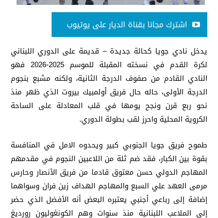
اشترك مجانا بقناة الديار على يوتيوب
يدخل نادي جويا كحالة جديدة – قديمة على الدوري اللبناني
لكرة القدم في نسخته المقبلة للموسم 2025-2026 فهو
النادي القادم من صفوف الدرجة الثانية، ولكنه مشبع بنجوم
الدرجة الأولى، حاله حال فريق أولمبيك بيروت الذي ظهر منذ
نحو ربع قرن ونجح يومها في قلب المعادلة على الساحة
الكروية المحلية واحرز لقب بطولة الدوري.
طموح فريق جويا الجنوبي كبير ويحدوه الامل في المنافسة
بقوة بين الكبار، فقد ضم ثلة من اللاعبين النجوم في مقدمهم
المهاجم الدولي حسن معتوق قادما من فريق الأنصار وحارس
مرمى العهد علي السبع والمهاجم الهداف زين فران وسواهما
إضافة إلى رباعي أجنبي يعتبره البعض أنه الأفضل الذي حضر
إلى الملاعب اللبنانية منذ سنوات وهم الكونغوليون رورديغ