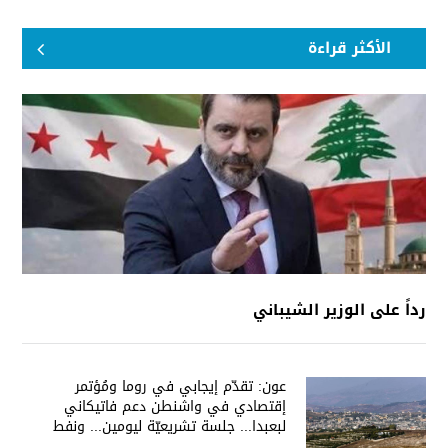
الأكثر قراءة
رداً على الوزير الشيباني
عون: تقدّم إيجابي في روما ومُؤتمر
إقتصادي في واشنطن دعم فاتيكاني
لبعبدا... جلسة تشريعيّة ليومين... ونفط
العراق على الطاولة