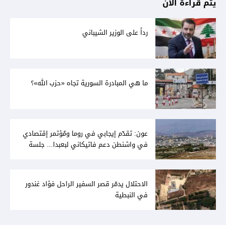
يتم قراءة الآن
رداً على الوزير الشيباني
ما هي المبادرة السورية تجاه «حزب الله»؟
عون: تقدّم إيجابي في روما ومُؤتمر إقتصادي
في واشنطن دعم فاتيكاني لبعبدا... جلسة
تشريعيّة ليومين... ونفط العراق على الطاولة
الاحتلال يدمّر قصر السفير الراحل فؤاد غندور
في النبطية