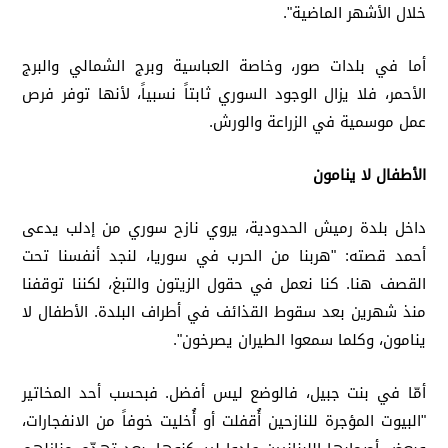
خلال الأشهر الماضية".
أما في بلدات صور، وخاصة العباسية وبرج الشمالي والبرج
الأحمر، فلا يزال الوجود السوري ثابتاً نسبياً، لأنها توفر فرص
عمل موسمية في الزراعة والورش.
الأطفال لا ينامون
داخل بلدة رميش الحدودية، يروي نازح سوري من إدلب يدعى
أحمد قصته: "هربنا من الحرب في سوريا، لنجد أنفسنا تحت
القصف هنا. كنا نعمل في حقول الزيتون والتبغ، لكننا توقفنا
منذ شهرين بعد سقوط القذائف في أطراف البلدة. الأطفال لا
ينامون، وكلما سمعوا الطيران يصرخون".
أمّا في بنت جبيل، فالوضع ليس أفضل. فبحسب أحد المخاتير
"البيوت المؤجرة للنازحين أُقفلت أو أُخليت خوفاً من الانفجارات،