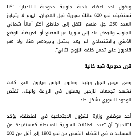
ويقول احد اعضاء بلدية جنوبية حدودية لـ"الديار": "كنا
نستضيف نحو 600 عائلة سورية قبل العدوان، اليوم لا يتجاوز
العدد 250. جزء منهم انتقل إلى مناطق أكثر أماناً شمالي
الجنوب، والبعض عاد إلى سوريا عبر المصنع أو العريضة. الوضع
الأمني والاقتصادي لم يعد يحتمل وجودهم هنا، ولا هم
قادرون على تحمل كلفة النزوح الثاني".
قرى حدودية شبه خالية
وفي ميس الجبل وبليدا ومارون الراس ويارون، التي كانت
تشهد تجمعات نازحين يعملون في الزراعة والبناء، تقلّص
الوجود السوري بشكل حاد.
أحد موظفي وزارة الشؤون الاجتماعية في المنطقة، يؤكد
لـ"الديار" أن "عدد العائلات السورية المسجلة كمستفيدة من
المساعدات في القضاء، انخفض من نحو 1800 إلى أقل من 900