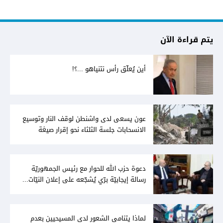
يتم قراءة الآن
أين يُعلّق رأس نتنياهو ...؟!
عون يسعى لدى واشنطن لوقف النار وتوسيع
الانسحابات جلسة الثلثاء نحو إقرار صيغة
توافقيّة لقانون العفو بالأكثريّة
دعوة حزب الله للحوار مع رئيس الجمهوريّة
رسالة إيجابيّة برّي يُشجّعه على إعلان النيّات...
وعون لا يُمانع
لماذا يتنامى الشعور لدى المسيحيين بعدم