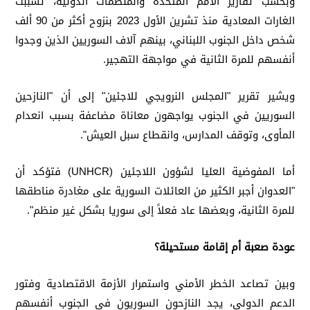
وبحسب تقارير الأمم المتحدة والمنظمات الدولية، تسببت
الغارات المعادية منذ تشرين الأول 2023 بنزوح أكثر من 90 ألف
شخص داخل الجنوب اللبناني، بينهم آلاف السوريين الذين وجدوا
أنفسهم للمرة الثانية في مواجهة التهجير.
ويشير تقرير "المجلس النرويجي للاجئين" إلى أن "النازحين
السوريين في الجنوب يواجهون معاناة مضاعفة بسبب انعدام
المأوى، وتوقف المدارس، وانقطاع سبل العيش".
أما المفوضية العليا لشؤون اللاجئين (UNHCR) فتؤكد أن
"العدوان أجبر الكثير من العائلات السورية على مغادرة مناطقها
للمرة الثانية، وبعضها عاد فعلاً إلى سوريا بشكل غير منظم".
عودة صعبة أم إقامة مستحيلة؟
وبين تصاعد الخطر الأمني واستمرار الأزمة الاقتصادية وفتور
الدعم الدولي، يجد النازحون السوريون في الجنوب أنفسهم