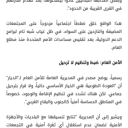
وبعض أصحابها اللبنانيين عادوا ليسكنوها، بعد تهدّم منازلهم
في القرى القريبة من الحدود".
هذا الواقع خلق ضغطاً اجتماعياً مزدوجاً على المجتمعات
المضيفة والنازحين على السواء، في ظل غياب شبه تام لبرامج
الدعم الدولية، بعد تقليص مساعدات الأمم المتحدة منذ مطلع
العام.
الأمن العام: ضبط وتنظيم لا ترحيل
رسمياً، يوضح مصدر في المديرية العامة للأمن العام لـ"الديار"
أن "العودة الطوعية هي الخيار الأساسي حالياً، ولا قرار بترحيل
جماعي. لكن هناك تشدد في تنظيم الإقامة والوجود، خصوصاً
في المناطق الحساسة أمنياً كالجنوب والبقاع الغربي".
ويشير إلى أن المديرية "تتابع تنسيقها مع البلديات والأجهزة
الأمنية لضمان عدم استغلال أي ثغرة أمنية في التجمعات