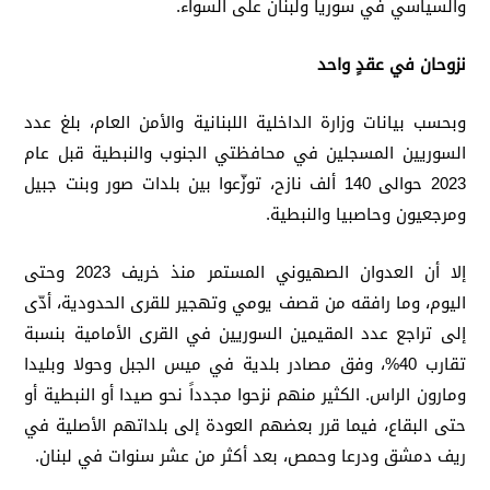
والسياسي في سوريا ولبنان على السواء.
نزوحان في عقدٍ واحد
وبحسب بيانات وزارة الداخلية اللبنانية والأمن العام، بلغ عدد
السوريين المسجلين في محافظتي الجنوب والنبطية قبل عام
2023 حوالى 140 ألف نازح، توزّعوا بين بلدات صور وبنت جبيل
ومرجعيون وحاصبيا والنبطية.
إلا أن العدوان الصهيوني المستمر منذ خريف 2023 وحتى
اليوم، وما رافقه من قصف يومي وتهجير للقرى الحدودية، أدّى
إلى تراجع عدد المقيمين السوريين في القرى الأمامية بنسبة
تقارب 40%، وفق مصادر بلدية في ميس الجبل وحولا وبليدا
ومارون الراس. الكثير منهم نزحوا مجدداً نحو صيدا أو النبطية أو
حتى البقاع، فيما قرر بعضهم العودة إلى بلداتهم الأصلية في
ريف دمشق ودرعا وحمص، بعد أكثر من عشر سنوات في لبنان.