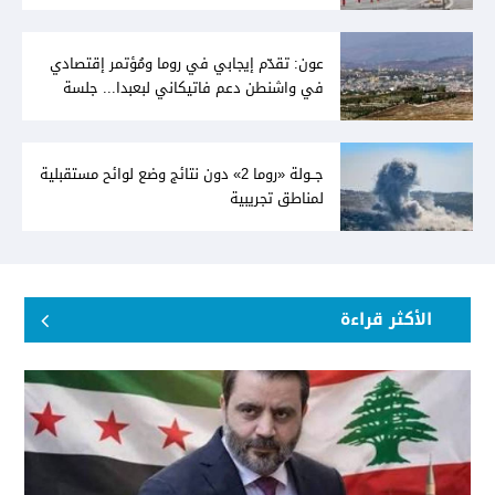
عون: تقدّم إيجابي في روما ومُؤتمر إقتصادي
في واشنطن دعم فاتيكاني لبعبدا... جلسة
تشريعيّة ليومين... ونفط العراق على الطاولة
جــولة «روما 2» دون نتائج وضع لوائح مستقبلية
لمناطق تجريبية
الأكثر قراءة