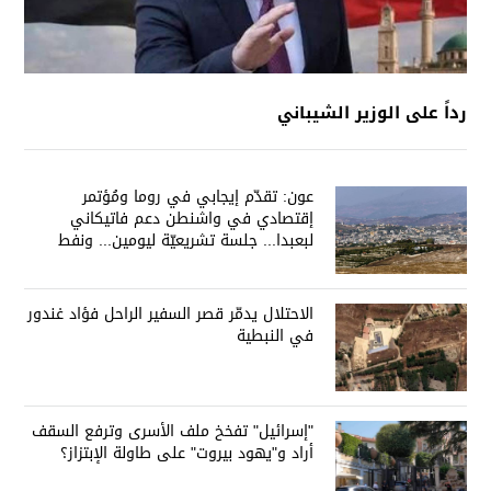
رداً على الوزير الشيباني
عون: تقدّم إيجابي في روما ومُؤتمر
إقتصادي في واشنطن دعم فاتيكاني
لبعبدا... جلسة تشريعيّة ليومين... ونفط
العراق على الطاولة
الاحتلال يدمّر قصر السفير الراحل فؤاد غندور
في النبطية
"إسرائيل" تفخخ ملف الأسرى وترفع السقف
أراد و"يهود بيروت" على طاولة الإبتزاز؟