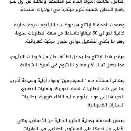
الكامل، معالجة المواد الخام عبر أنظمتها، ومعلنةً عن أول نشر
واسع النطاق لعملية تكرير مبتكرة في الولايات المتحدة.
وصممت المصفاة لإنتاج هيدروكسيد الليثيوم بدرجة بطارية
كافية لحوالي 50 غيغاواط/ساعة من سعة البطاريات سنويا،
وهو ما يكفي لتشغيل حوالي مليون مركبة كهربائية.
ويقدر هذا الإنتاج بما يعادل 50 ألف طن من كربونات الليثيوم،
مما يجعل تسلا أكبر معالج للليثيوم في أميركا الشمالية.
وتعالج المنشأة خام "السبودومين" ومواد أولية وسيطة أخرى،
بما في ذلك البطاريات المعاد تدويرها ونفايات التصنيع،
لتحويلها إلى مواد ليثيوم عالية النقاء ضرورية لبطاريات
السيارات الكهربائية.
وتتمير المصفاة بعملية التكرير الخالية من الأحماض، وهي
الأولى من نوعها على المستوى الصناعي في الولايات