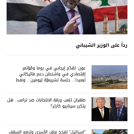
رداً على الوزير الشيباني
عون: تقدّم إيجابي في روما ومُؤتمر
إقتصادي في واشنطن دعم فاتيكاني
لبعبدا... جلسة تشريعيّة ليومين... ونفط
العراق على الطاولة
طهران تلعب ورقة الانتخابات ضد ترامب.. هل
يتكرر سيناريو كارتر؟
"إسرائيل" تفخخ ملف الأسرى وترفع السقف