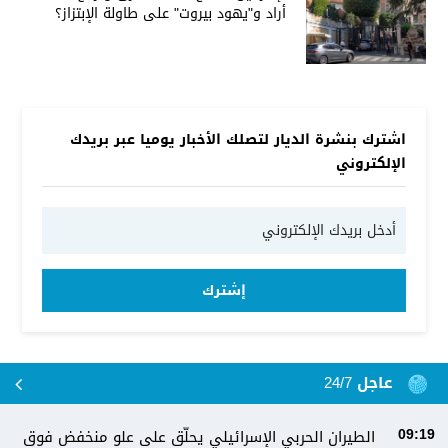
أراد و"يهود بيروت" على طاولة الإبتزاز؟
اشترك بنشرة الديار لتصلك الأخبار يوميا عبر بريدك
الإلكتروني
إشترك
عاجل 24/7
الطيران الحربي الإسرائيلي يحلّق على علو منخفض فوق
09:19