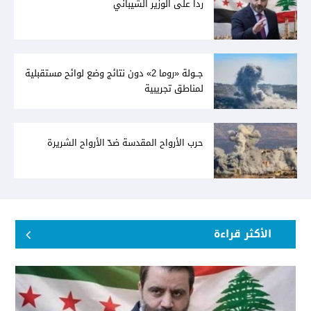
رداً على الوزير الشيباني
جــولة «روما 2» دون نتائج وضع لوائح مستقبلية
لمناطق تجريبية
حرب الأرواح المقدسة ضدّ الأرواح الشريرة
الأكثر قراءة