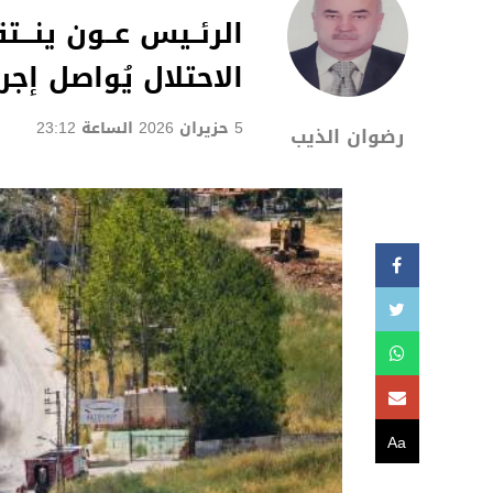
الرئــيس عــون ينـــت
الاحتلال يُواصل إجرامه... و26 عمل
5 حزيران 2026 الساعة 23:12
رضوان الذيب
Aa