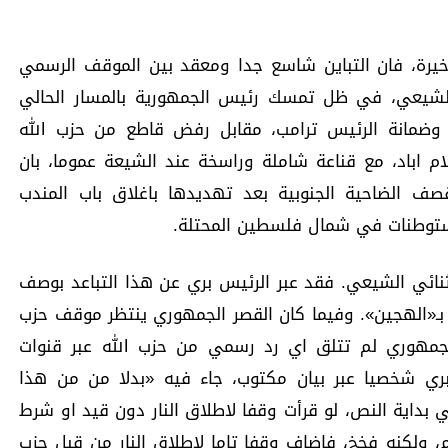
خيرة، فان التباين شاسع جدا ومعقد بين الموقف الرسمي
ئي الشيعي، في ظل تمسك رئيس الجمهورية بالمسار الحالي
 وضمانة الرئيس ترامب، مقابل رفض قاطع من حزب الله
ام اباد، مع قناعة شاملة وراسخة عند الشيعة عموما، بان
ف الضاحية الجنوبية بعد تهديدها باغلاق باب المندب
ستوطنات في شمال فلسطين المحتلة.
لثنائي الشيعي. فقد عبر الرئيس بري عن هذا التباعد بوصف
بـ«الهجين». وفيما كان القصر الجمهوري ينتظر موقف حزب
الجمهوري لم تتلق اي رد رسمي من حزب الله عبر قنوات
بري شخصيا عبر بيان مكتوب، جاء فيه «بدلا من من هذا
في بداية النص، لو قرأت وقفا لاطلاق النار دون قيد او شرط
، ولكنه فخخ، فاضاف وقفا تاما لاطلاق النار من قبل حزب