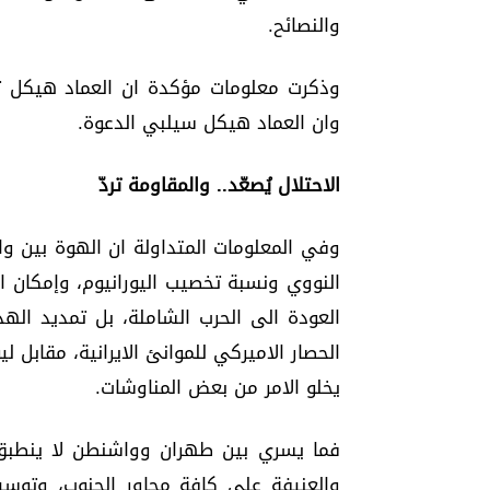
والنصائح.
وذكرت معلومات مؤكدة ان العماد هيكل تل
وان العماد هيكل سيلبي الدعوة.
الاحتلال يُصعّد.. والمقاومة تردّ
وفي المعلومات المتداولة ان الهوة بين 
النووي ونسبة تخصيب اليورانيوم، وإمكان 
الحصار الاميركي للموانئ الايرانية، مقاب
يخلو الامر من بعض المناوشات.
فما يسري بين طهران وواشنطن لا ينطبق ع
والعنيفة على كافة محاور الجنوب، وتوسي