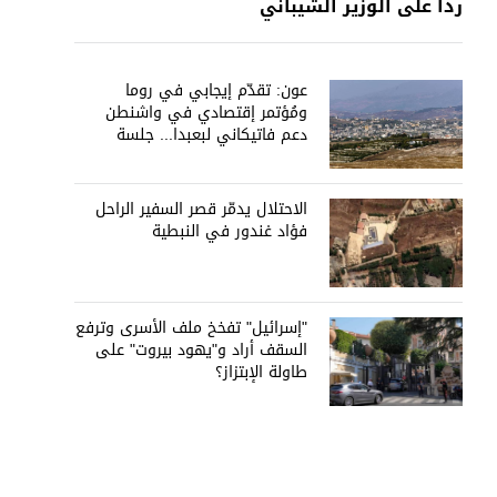
رداً على الوزير الشيباني
عون: تقدّم إيجابي في روما
ومُؤتمر إقتصادي في واشنطن
دعم فاتيكاني لبعبدا... جلسة
تشريعيّة ليومين... ونفط العراق
على الطاولة
الاحتلال يدمّر قصر السفير الراحل
فؤاد غندور في النبطية
"إسرائيل" تفخخ ملف الأسرى وترفع
السقف أراد و"يهود بيروت" على
طاولة الإبتزاز؟