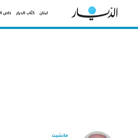
لبنان
كتّاب الديار
خاص ال
مانشيت