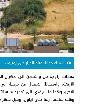
اشترك مجانا بقناة الديار على يوتيوب
«مكانك راوح» من واشنطن الى طهران الى «
الأربعة، واستحالة الانتقال من مرحلة ال
الأخير، وهذا ما سيؤدي الى تمديد «الستاتي
وهبة ساخنة، ربما حتى ايلول، وقبل شهر من 