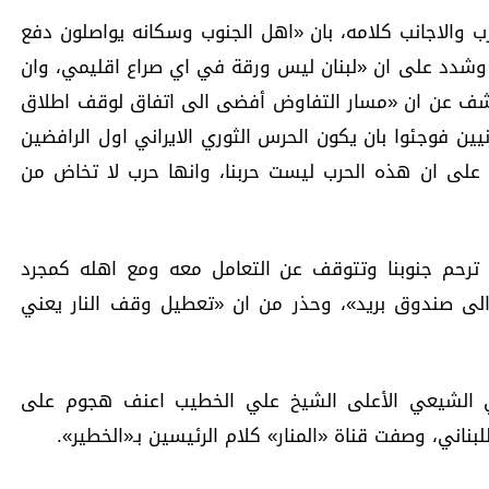
ب والاجانب كلامه، بان «اهل الجنوب وسكانه يواصلون دفع
 وشدد على ان «لبنان ليس ورقة في اي صراع اقليمي، وان
كشف عن ان «مسار التفاوض أفضى الى اتفاق لوقف اطلاق
نيين فوجئوا بان يكون الحرس الثوري الايراني اول الرافضين
على ان هذه الحرب ليست حربنا، وانها حرب لا تخاض من
 ترحم جنوبنا وتتوقف عن التعامل معه ومع اهله كمجرد
لى صندوق بريد»، وحذر من ان «تعطيل وقف النار يعني
 الشيعي الأعلى الشيخ علي الخطيب اعنف هجوم على
لبناني، وصفت قناة «المنار» كلام الرئيسين بـ«الخطير».