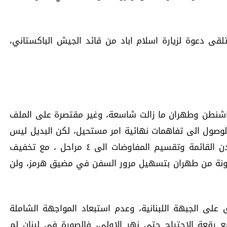
قى دعوة لزيارة اسلام اباد من قائد الجيش الباكستاني،
واشنطن وطهران ما زالت شاسعة، وغير مقتصرة على الملف
الوصول الى تفاهمات نهائية امر مستحيل، لكن البديل ليس
العودة الى الحرب الشاملة، بل تمديد الهدن القائمة وتقسيم المفاوضات الى ٤ مراحل ، مع تخفيف
ل ليونة من طهران بتسهيل مرور السفن في مضيق هرمز، ولن
لى الجبهة اللبنانية، وعدم استبعاد المواجهة الشاملة
ع رقعة الاجتياح حتى نهر الاولي، فالصورة في لبنان لم