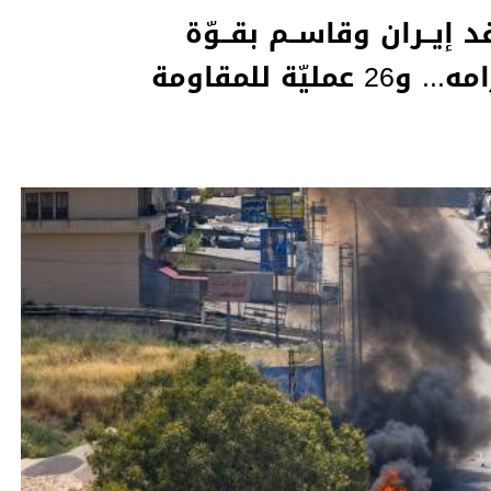
قد إيــران وقاســم بقــوّة
يّة للمقاومة