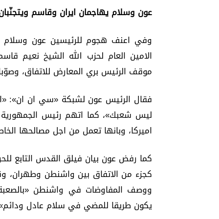
عون وسلام يهاجمان ايران وقاسم ويتجنّبان
وفي اعنف هجوم للرئيسين عون وسلام ضد
الامين العام لحزب الله الشيخ نعيم قاس
موقف الرئيس بري المعارض للاتفاق، وصوّبا
فقال الرئيس عون لشبكة «سي ان ان»: «ان
ليس شعبك»، كما اتهم رئيس الجمهورية ا
اميركا، وبانها تعمل من اجل مصالحها الخا
كما رفض عون بيان فيلق القدس التابع للحرس
كجزء من الاتفاق بين واشنطن وطهران، وق
ووصف المفاوضات في واشنطن «بالصعبة ح
يكون طريقا للمضي في سلام عادل ودائم».