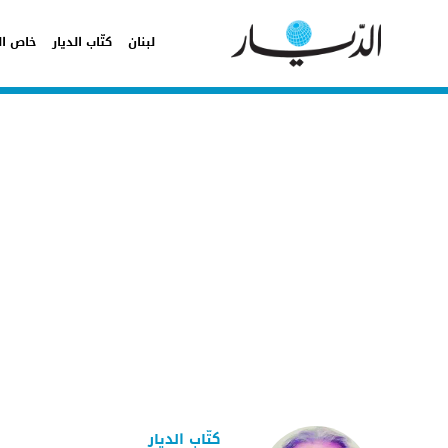
لبنان
كتّاب الديار
خاص ال
كتّاب الديار