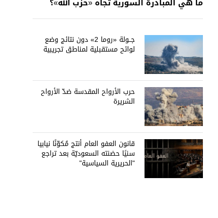
ما هي المبادرة السورية تجاه «حزب الله»؟
جــولة «روما 2» دون نتائج وضع
لوائح مستقبلية لمناطق تجريبية
حرب الأرواح المقدسة ضدّ الأرواح
الشريرة
قانون العفو العام أنتج مُكوّنًا نيابيا
سنيًا حضنته السعوديّة بعد تراجع
"الحريرية السياسية"