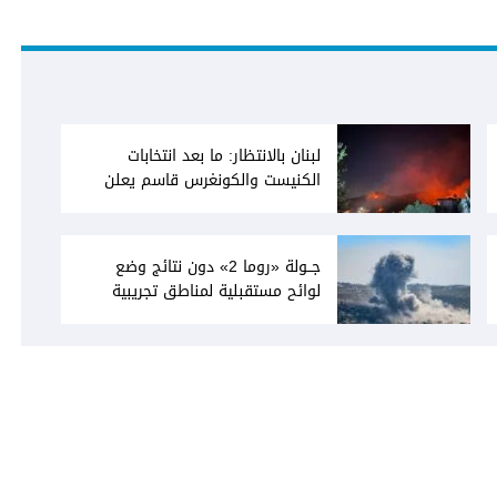
لبنان بالانتظار: ما بعد انتخابات
الكنيست والكونغرس قاسم يعلن
انفتاحه على المفاوضات مع دمشق...
وصمت سوري يقابله
جــولة «روما 2» دون نتائج وضع
لوائح مستقبلية لمناطق تجريبية