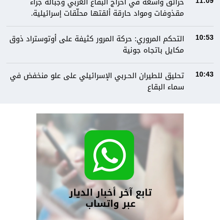
حرائق واسعة في أحراج البقاع الغربي وجباله جراء
11:09
مقذوفات ومواد حارقة ألقتها محلّقات إسرائيلية.
التحكم المروري: حركة المرور كثيفة على أوتوستراد ذوق
10:53
مكايل باتجاه جونية
تحليق للطيران الحـربي الإسرائيلي على علو منخفض في
10:43
سماء البقاع