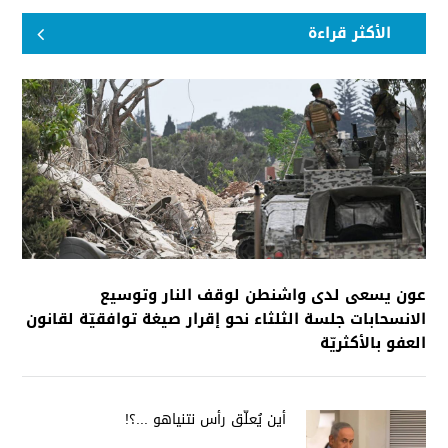
الأكثر قراءة
عون يسعى لدى واشنطن لوقف النار وتوسيع
الانسحابات جلسة الثلثاء نحو إقرار صيغة توافقيّة لقانون
العفو بالأكثريّة
أين يُعلّق رأس نتنياهو ...؟!