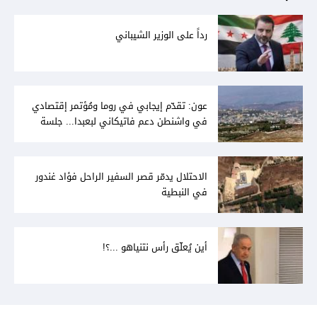
رداً على الوزير الشيباني
عون: تقدّم إيجابي في روما ومُؤتمر إقتصادي
في واشنطن دعم فاتيكاني لبعبدا... جلسة
تشريعيّة ليومين... ونفط العراق على الطاولة
الاحتلال يدمّر قصر السفير الراحل فؤاد غندور
في النبطية
أين يُعلّق رأس نتنياهو ...؟!