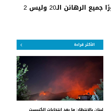
الرئيس الأميركي دونالد ترامب: أقول لحماس أن تعيد فورًا جميع الرهائن الـ20 وليس 2
الأكثر قراءة
لبنان بالانتظار: ما بعد انتخابات الكنيست