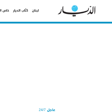
لبنان
كتّاب الديار
خاص ال
عاجل 24/7