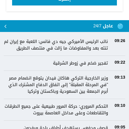
عاجل 24/7
نائب الرئيس الأميركي جيه دي فانس: اللعبة مع إيران لم
09:26
تنته بعد والمفاوضات ما زالت في منتصف الطريق
تفجير ضخم في زوطر الشرقية
09:22
وزير الخارجية التركي هاكان فيدان يتوقع انضمام مصر
09:13
"في المرحلة المقبلة" إلى اتفاق الدفاع المشترك الذي
أبرم الجمعة بين السعودية وباكستان وتركيا
التحكم المروري: ‏⁧‫حركة المرور‬⁩ طبيعية على جميع الطرقات
09:10
والتقاطعات وعلى مداخل العاصمة ⁧‫بيروت
قصف مدفعي يستهدف أطراف بلدة ميفدون
09:05