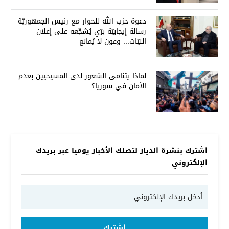
دعوة حزب الله للحوار مع رئيس الجمهوريّة
رسالة إيجابيّة برّي يُشجّعه على إعلان
النيّات... وعون لا يُمانع
لماذا يتنامى الشعور لدى المسيحيين بعدم
الأمان في سوريا؟
اشترك بنشرة الديار لتصلك الأخبار يوميا عبر بريدك
الإلكتروني
إشترك