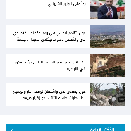
رداً على الوزير الشيباني
عون: تقدّم إيجابي في روما ومُؤتمر إقتصادي
في واشنطن دعم فاتيكاني لبعبدا... جلسة
تشريعيّة ليومين... ونفط العراق على الطاولة
الاحتلال يدمّر قصر السفير الراحل فؤاد غندور
في النبطية
عون يسعى لدى واشنطن لوقف النار وتوسيع
الانسحابات جلسة الثلثاء نحو إقرار صيغة
توافقيّة لقانون العفو بالأكثريّة
الأكثر قراءة