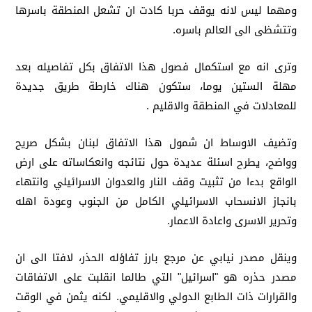
ومهما ليس لانه يوقف حربا كادت ان تشعل المنطقة باسرها
وتتشظى الى العالم باسره.
وترى انه مع استكمال فصول هذا الاتفاق بكل تفاصيله بعد
مهلة الستين يوما، ستكون هناك خارطة طريق جديدة
للمعادلات في المنطقة والاقليم .
وتضيف الاوساط ان شمول هذا الاتفاق لبنان بشكل صريح
وواضح، يطرح اسئلة عديدة حول نتائجه وانعكاساته على ارض
الواقع بدءا من تثبيت وقف النار والعدوان الاسرائيلي وانتهاء
بانجاز الانسحاب الاسرائيلي الكامل من الجنوب وعودة اهله
وتحرير الاسرى واعادة الاعمار.
وينقل مصدر نيابي عن مرجع بارز تفاؤله الحذر، لافتا الى ان
مصدر حذره هو "اسرائيل" التي طالما انقلبت على الاتفاقات
والقرارات ذات الطابع الدولي والاقليمي. لكنه يثمن في الوقت